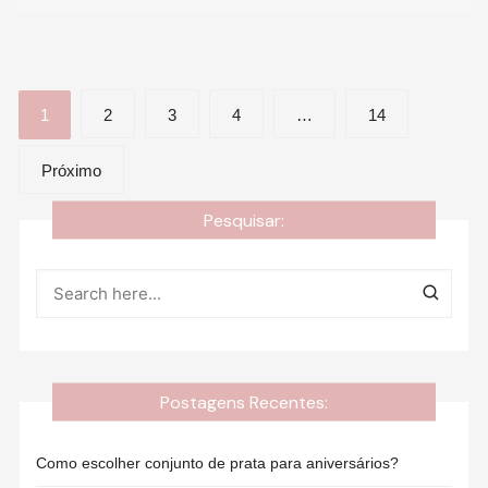
Navegação
1
2
3
4
…
14
por
Próximo
posts
Pesquisar:
Postagens Recentes:
Como escolher conjunto de prata para aniversários?