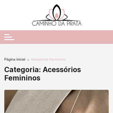
Ir
para
o
conteúdo
Página inicial
Acessórios Femininos
Categoria:
Acessórios
Femininos