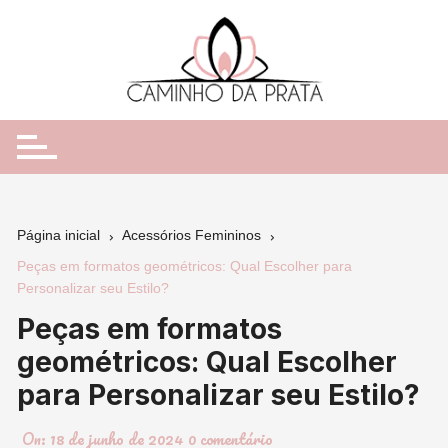
Ir
para
o
conteúdo
Página inicial
Acessórios Femininos
Peças em formatos geométricos: Qual Escolher para
Personalizar seu Estilo?
Peças em formatos
geométricos: Qual Escolher
para Personalizar seu Estilo?
On:
18 de junho de 2024
0 comentário