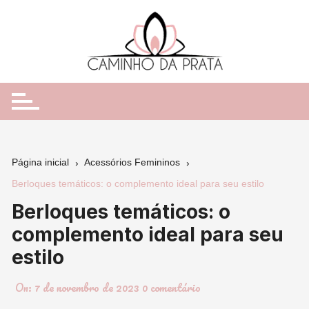
Ir
para
o
conteúdo
Página inicial
Acessórios Femininos
Berloques temáticos: o complemento ideal para seu estilo
Berloques temáticos: o
complemento ideal para seu
estilo
On:
7 de novembro de 2023
0 comentário