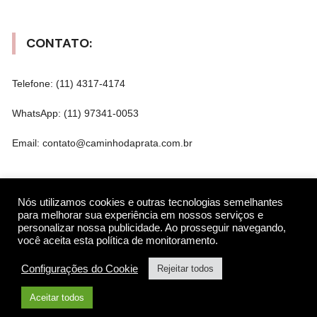
CONTATO:
Telefone: (11) 4317-4174
WhatsApp: (11) 97341-0053
Email: contato@caminhodaprata.com.br
REDES SOCIAIS
Nós utilizamos cookies e outras tecnologias semelhantes
para melhorar sua experiência em nossos serviços e
personalizar nossa publicidade. Ao prosseguir navegando,
você aceita esta política de monitoramento.
Gostar
Configurações do Cookie
Rejeitar todos
Seguir
Aceitar todos