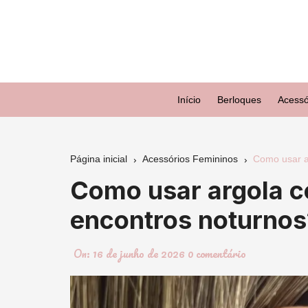
Ir
para
o
conteúdo
Início
Berloques
Acessó
Página inicial
Acessórios Femininos
Como usar a
Como usar argola 
encontros noturnos
On:
16 de junho de 2026
0 comentário