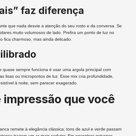
is” faz diferença
sante que nada desvie a atenção do seu rosto e da conversa. Se
colares muito volumosos de lado. Prefira um ponto de luz no
to fica charmoso, mas ainda delicado.
librado
e quase sempre funciona é usar uma argola principal com
as lisas ou micropontos de luz. Esse mix cria profundidade,
esistível à noite, sem parecer exagerado.
e impressão que você
anca remete à elegância clássica; tons de azul e verde passam
 intenso trazem um ar mais sedutor. Em encontros noturnos,