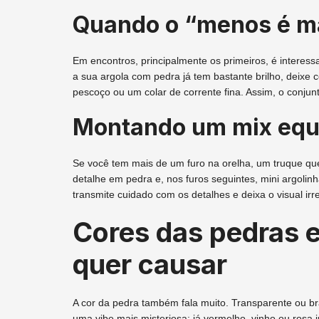
Quando o “menos é ma
Em encontros, principalmente os primeiros, é interes
a sua argola com pedra já tem bastante brilho, deixe 
pescoço ou um colar de corrente fina. Assim, o conjun
Montando um mix equi
Se você tem mais de um furo na orelha, um truque qu
detalhe em pedra e, nos furos seguintes, mini argolinh
transmite cuidado com os detalhes e deixa o visual irr
Cores das pedras 
quer causar
A cor da pedra também fala muito. Transparente ou br
uma vibe mais misteriosa; já vermelho, vinho ou rosa