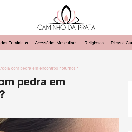
rios Femininos
Acessórios Masculinos
Religiosos
Dicas e Cu
rgola com pedra em encontros noturnos?
com pedra em
?