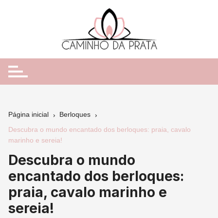
Ir
para
o
conteúdo
Página inicial
Berloques
Descubra o mundo encantado dos berloques: praia, cavalo
marinho e sereia!
Descubra o mundo
encantado dos berloques:
praia, cavalo marinho e
sereia!