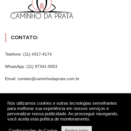
CONTATO:
Telefone: (11) 4317-4174
WhatsApp: (11) 97341-0053
Email: contato@caminhodaprata.com.br
REDES SOCIAIS
Nós utilizamos cookies e outras tecnologias semelhantes
para melhorar sua experiência em nossos serviços e
personalizar nossa publicidade. Ao prosseguir navegando,
você aceita esta política de monitoramento.
Gostar
Configurações do Cookie
Rejeitar todos