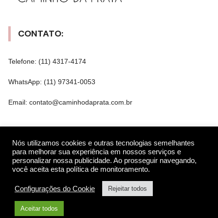
CONTATO:
Telefone: (11) 4317-4174
WhatsApp: (11) 97341-0053
Email: contato@caminhodaprata.com.br
REDES SOCIAIS
Nós utilizamos cookies e outras tecnologias semelhantes
para melhorar sua experiência em nossos serviços e
personalizar nossa publicidade. Ao prosseguir navegando,
você aceita esta política de monitoramento.
Gostar
Configurações do Cookie
Rejeitar todos
Seguir
Aceitar todos