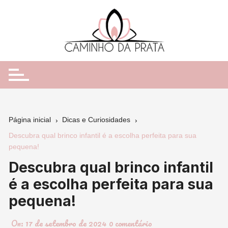
Ir
para
o
conteúdo
Página inicial
Dicas e Curiosidades
Descubra qual brinco infantil é a escolha perfeita para sua
pequena!
Descubra qual brinco infantil
é a escolha perfeita para sua
pequena!
On:
17 de setembro de 2024
0 comentário