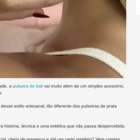
ade, a
pulseira de bali
vai muito além de um simples acessório,
e.
desse estilo artesanal, tão diferente das pulseiras de prata
 história, técnica e uma estética que não passa despercebida.
cial, cheia de presença e até um certo mistério? Vem comigo,