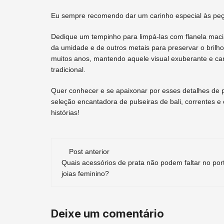
Eu sempre recomendo dar um carinho especial às peça
Dedique um tempinho para limpá-las com flanela macia
da umidade e de outros metais para preservar o brilho 
muitos anos, mantendo aquele visual exuberante e ca
tradicional.
Quer conhecer e se apaixonar por esses detalhes de pe
seleção encantadora de pulseiras de bali, correntes e
histórias!
Navegação
Post anterior
Quais acessórios de prata não podem faltar no por
de
joias feminino?
post
Deixe um comentário