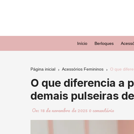
Ir
para
o
conteúdo
Início
Berloques
Acessó
Página inicial
Acessórios Femininos
O que difere
O que diferencia a p
demais pulseiras de
On:
18 de novembro de 2025
0 comentário