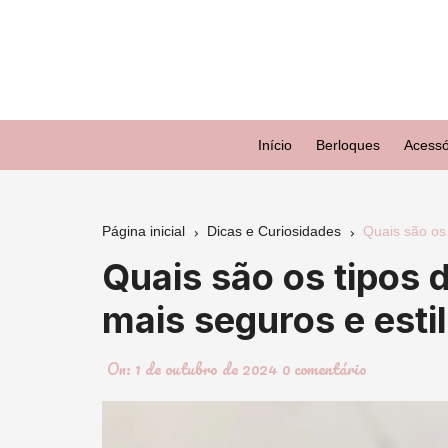
Ir
para
o
conteúdo
Início
Berloques
Acessó
Página inicial
Dicas e Curiosidades
Quais são os 
Quais são os tipos 
mais seguros e esti
On:
1 de outubro de 2024
0 comentário