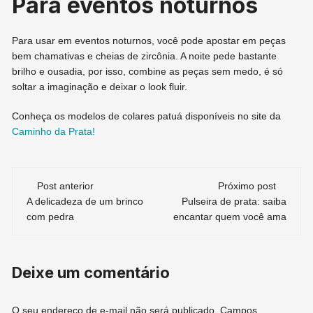
Para eventos noturnos
Para usar em eventos noturnos, você pode apostar em peças
bem chamativas e cheias de zircônia. A noite pede bastante
brilho e ousadia, por isso, combine as peças sem medo, é só
soltar a imaginação e deixar o look fluir.
Conheça os modelos de colares patuá disponíveis no site da
Caminho da Prata!
Navegação
Post anterior
Próximo post
A delicadeza de um brinco
Pulseira de prata: saiba
de
com pedra
encantar quem você ama
post
Deixe um comentário
O seu endereço de e-mail não será publicado.
Campos