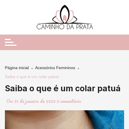
Ir
para
o
conteúdo
Página inicial
Acessórios Femininos
Saiba o que é um colar patuá
Saiba o que é um colar patuá
On:
31 de janeiro de 2023
0 comentário